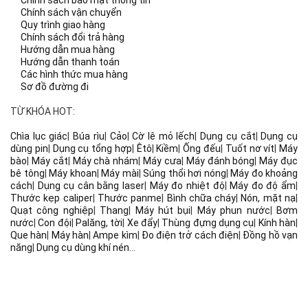
Chính sách bảo mật thông tin
Chính sách vận chuyển
Quy trình giao hàng
Chính sách đổi trả hàng
Hướng dẫn mua hàng
Hướng dẫn thanh toán
Các hình thức mua hàng
Sơ đồ đường đi
TỪ KHÓA HOT:
Chìa lục giác
|
Búa rìu
|
Cảo
|
Cờ lê mỏ lếch
|
Dụng cụ cắt
|
Dụng cụ
dùng pin
|
Dụng cụ tổng hợp
|
Êtô
|
Kiềm
|
Ống đếu
|
Tuốt nơ vít
|
Máy
bào
|
Máy cắt
|
Máy chà nhám
|
Máy cưa
|
Máy đánh bóng
|
Máy đục
bê tông
|
Máy khoan
|
Máy mài
|
Súng thổi hơi nóng
|
Máy đo khoảng
cách
|
Dụng cụ cân bằng laser
|
Máy đo nhiệt độ
|
Máy đo độ ẩm
|
Thước kẹp caliper
|
Thước panme
|
Bình chữa cháy
|
Nón, mặt nạ
|
Quạt công nghiệp
|
Thang
|
Máy hút bụi
|
Máy phun nước
|
Bơm
nước
|
Con đội
|
Palăng, tời
|
Xe đẩy
|
Thùng đựng dụng cụ
|
Kính hàn
|
Que hàn
|
Máy hàn
|
Ampe kìm
|
Đo điện trở cách điện
|
Đồng hồ vạn
năng
|
Dụng cụ dùng khí nén
...